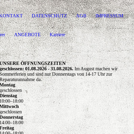
KONTAKT
DATENSCHUTZ
AGB
IMPRESSUM
rer
ANGEBOTE
Karriere
UNSERE ÖFFNUNGSZEITEN
geschlossen: 01.08.2026 - 31.08.2026.
Im August machen wir
Sommerferien und sind nur Donnerstags von 14-17 Uhr zur
Reparaturannahme da.
Montag
geschlossen
Dienstag
10
:
00
–
18
:
00
Mittwoch
geschlossen
Donnerstag
14
:
00
–
18
:
00
Freitag
14
:
00
–
18
:
00