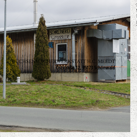
BÜCHSENMACHERWERKSTATT H.C. MEEDT
Oststraße 12, 95173 Schönwald