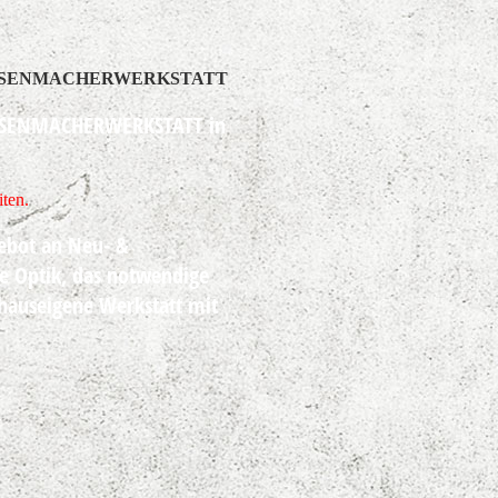
HSENMACHERWERKSTATT
SENMACHERWERKSTATT
in
iten.
gebot an Neu- &
e Optik, das notwendige
 hauseigene Werkstatt mit