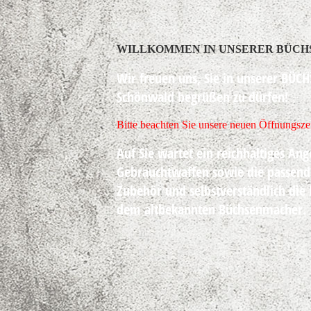
WILLKOMMEN IN UNSERER BÜC
Wir freuen uns, Sie in unserer
BÜCH
Schönwald begrüßen zu dürfen!
Bitte beachten Sie unsere neuen Öffnungsze
Auf Sie wartet ein reichhaltiges An
Gebrauchtwaffen sowie die passend
Zubehör und selbstverständlich die
dem altbekannten Büchsenmacher.