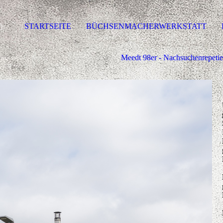
STARTSEITE
BÜCHSENMACHERWERKSTATT
Meedt 98er - Nachsuchenrepetie